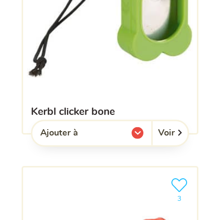
kerbl clicker bone
Voir
Ajouter à
l'une de mes listes.
Ajouter le pro
3