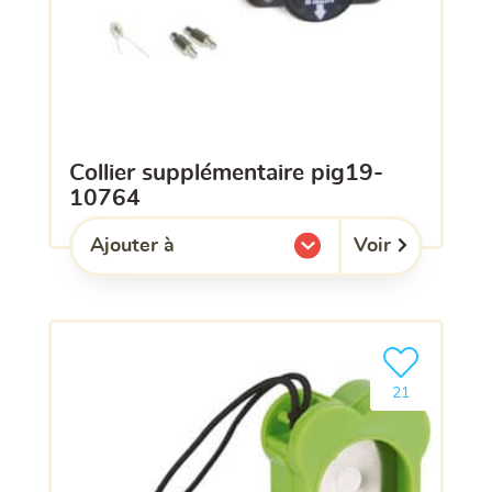
collier supplémentaire pig19-
10764
Voir
Ajouter à
l'une de mes listes.
Ajouter le pro
21