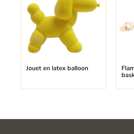
jouet en latex balloon
flamingo matchball
bask