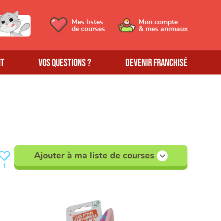
Mes listes
Mon compte
de courses
& mes animaux
MT
Vos questions ?
Devenir franchisé
Ajouter à ma liste de courses
1