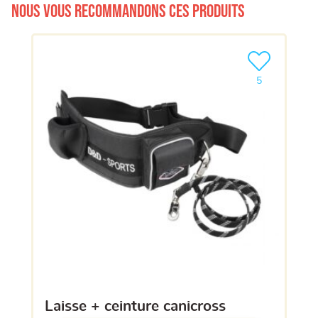
Nous vous recommandons ces produits
Ajouter le pro
5
laisse + ceinture canicross