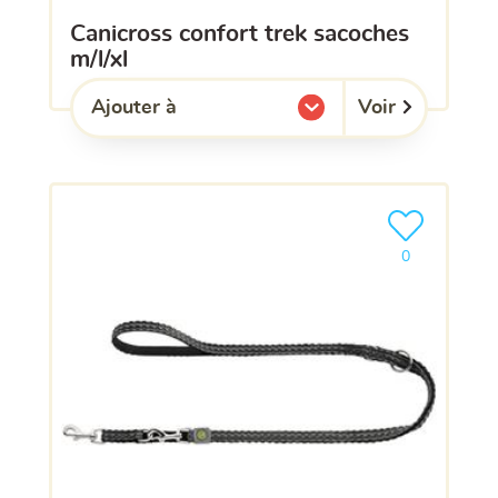
canicross confort trek sacoches
m/l/xl
Voir
Ajouter à
l'une de mes listes.
Ajouter le pro
0