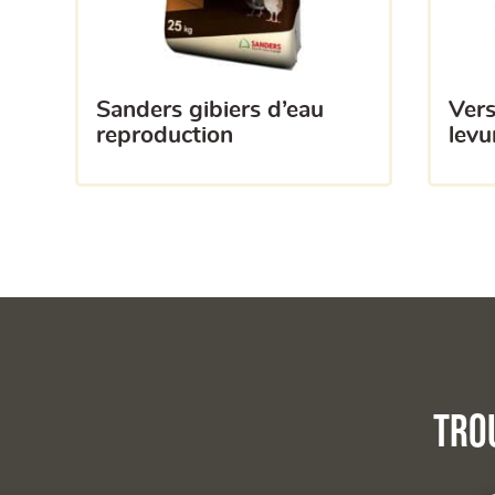
sanders gibiers d’eau
versele laga vit b-pure
reproduction
levu
Tro