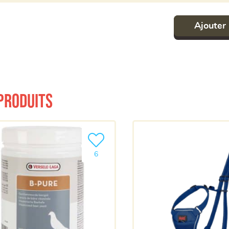
Ajouter 
produits
a liste
Ajouter le produit à ma liste
6