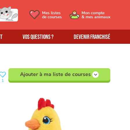
Mes listes
Mon compte
de courses
& mes animaux
MT
Vos questions ?
Devenir franchisé
Ajouter à ma liste de courses
1