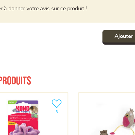
r à donner votre avis sur ce produit !
Ajouter 
produits
a liste
Ajouter le produit à ma liste
3