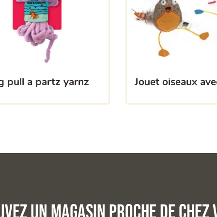
g pull a partz yarnz
jouet oiseaux ave
uvez un magasin proche de chez 