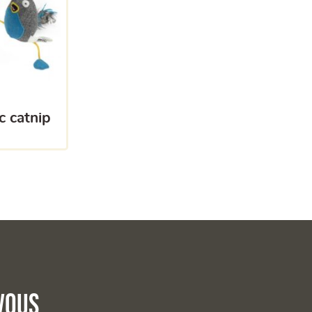
c catnip
vous