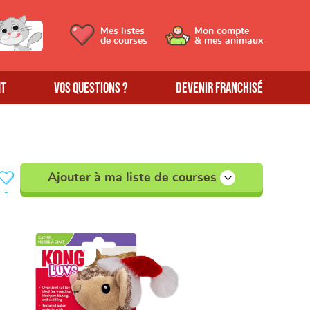
Mes listes
Mon compte
de courses
& mes animaux
MT
Vos questions ?
Devenir franchisé
Ajouter à ma liste de courses
-