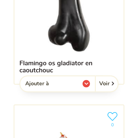
flamingo os gladiator en
caoutchouc
Voir
Ajouter à
l'une de mes listes.
Ajouter le pro
0