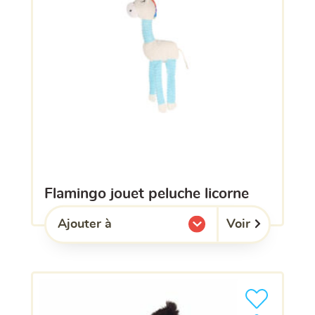
flamingo jouet peluche licorne
Voir
Ajouter à
l'une de mes listes.
Ajouter le pro