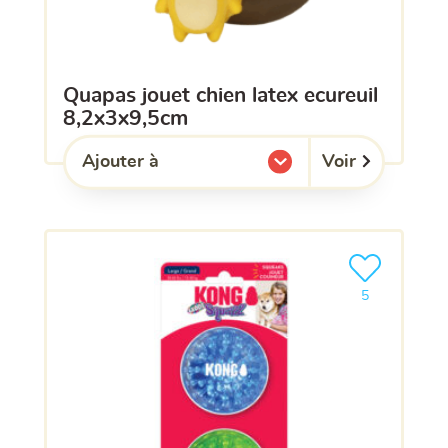
quapas jouet chien latex ecureuil
8,2x3x9,5cm
Voir
Ajouter à
l'une de mes listes.
Ajouter le pro
5