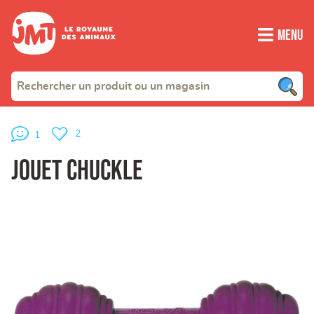
Menu
2
1
Jouet Chuckle