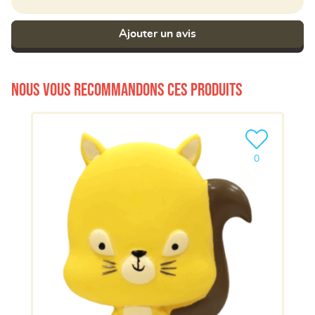
Ajouter un avis
Nous vous recommandons ces produits
Ajouter le pro
0