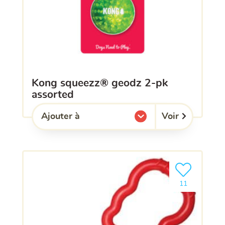
kong squeezz® geodz 2-pk
assorted
Voir
Ajouter à
l'une de mes listes.
Ajouter le pro
11