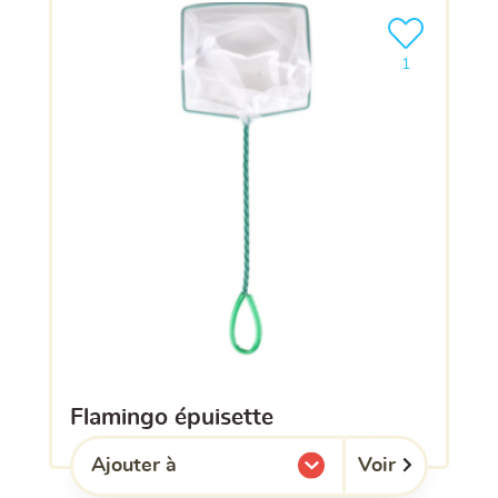
Ajouter le pro
1
flamingo épuisette
Voir
Ajouter à
l'une de mes listes.