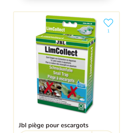
Ajouter le pro
1
jbl piège pour escargots