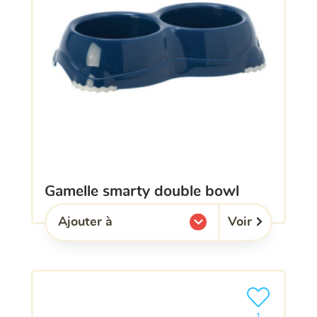
gamelle smarty double bowl
Voir
Ajouter à
l'une de mes listes.
Ajouter le pro