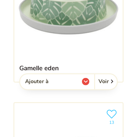
gamelle eden
Voir
Ajouter à
l'une de mes listes.
Ajouter le pro
13