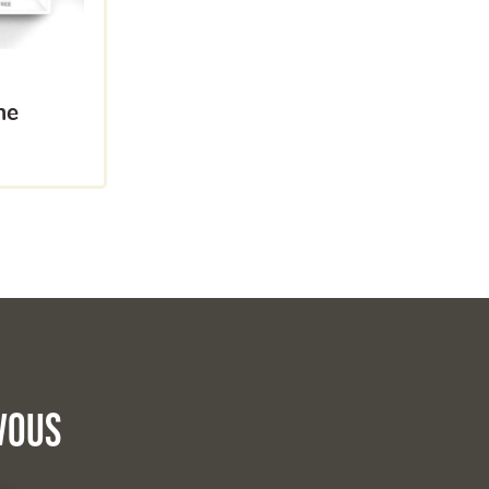
he
vous