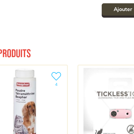
Ajouter 
produits
a liste
Ajouter le produit à ma liste
4