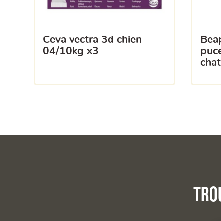
ceva vectra 3d chien
beaphar poudre anti-
04/10kg x3
puce
chat
Tro