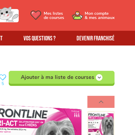
Mes listes
Mon compte
de courses
& mes animaux
MT
Vos questions ?
Devenir franchisé
Ajouter à ma liste de courses
5