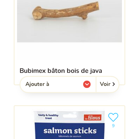
bubimex bâton bois de java
Voir
Ajouter à
l'une de mes listes.
Ajouter le pro
9