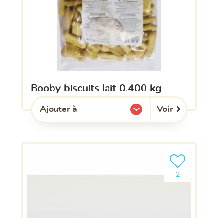
booby biscuits lait 0.400 kg
Voir
Ajouter à
l'une de mes listes.
Ajouter le pro
2