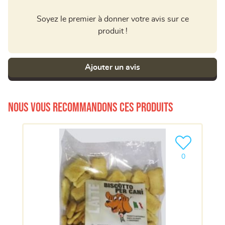
Soyez le premier à donner votre avis sur ce
produit !
Ajouter un avis
Nous vous recommandons ces produits
Ajouter le pro
0