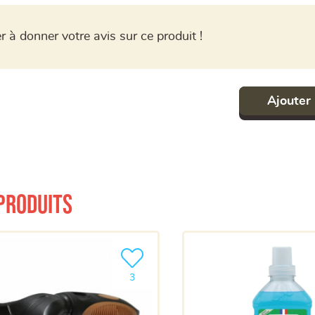
r à donner votre avis sur ce produit !
Ajouter 
produits
a liste
Ajouter le produit à ma liste
3