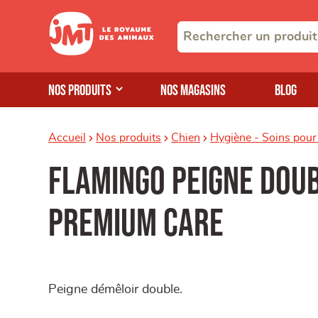
Nos produits
Nos magasins
Blog
Accueil
Nos produits
Chien
Hygiène - Soins pour
Flamingo peigne dou
premium care
Peigne démêloir double.