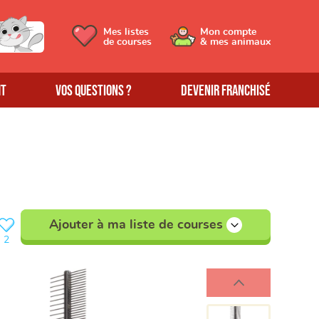
Mes listes
Mon compte
de courses
& mes animaux
MT
Vos questions ?
Devenir franchisé
Ajouter à ma liste de courses
2