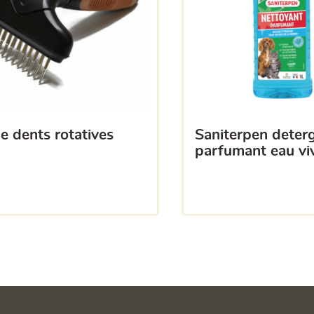
ille dents rotatives
saniterpen detergent
parfumant eau viv