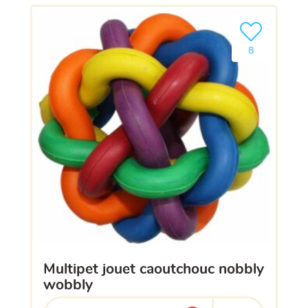
Ajouter le pro
8
multipet jouet caoutchouc nobbly
wobbly