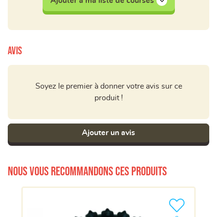
Ajouter à ma liste de courses
Avis
Soyez le premier à donner votre avis sur ce
produit !
Ajouter un avis
Nous vous recommandons ces produits
Ajouter le pro