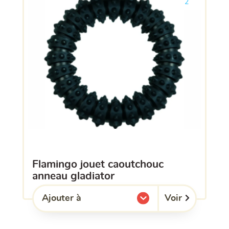
2
flamingo jouet caoutchouc
anneau gladiator
Voir
Ajouter à
l'une de mes listes.