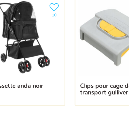
a liste
Ajouter le produit à ma liste
10
ussette anda noir
clips pour cage de
transport gulliver