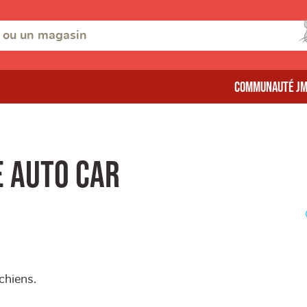
Communauté J
 auto car
chiens.