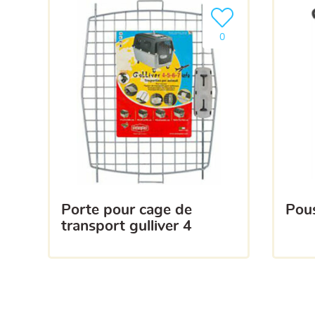
Ajouter le produit à m
0
porte pour cage de
po
transport gulliver 4