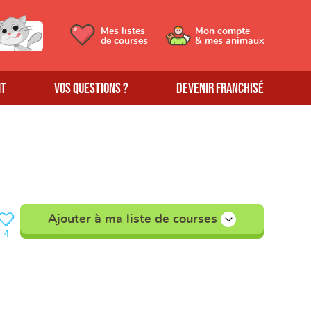
Mes listes
Mon compte
de courses
& mes animaux
MT
Vos questions ?
Devenir franchisé
Ajouter à ma liste de courses
4