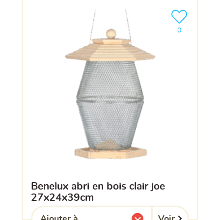
Ajouter le pro
0
benelux abri en bois clair joe
27x24x39cm
Voir
Ajouter à