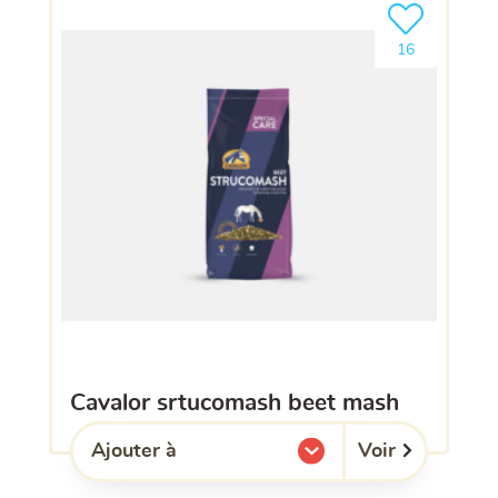
Ajouter le pro
16
cavalor srtucomash beet mash
Voir
Ajouter à
l'une de mes listes.