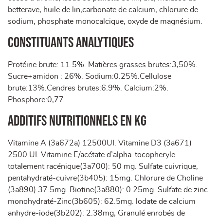
betterave, huile de lin,carbonate de calcium, chlorure de
sodium, phosphate monocalcique, oxyde de magnésium.
Constituants analytiques
Protéine brute: 11.5%. Matières grasses brutes:3,50%.
Sucre+amidon : 26%. Sodium:0.25%.Cellulose
brute:13%.Cendres brutes:6.9%. Calcium:2%.
Phosphore:0,77
Additifs nutritionnels en kg
Vitamine A (3a672a) 12500UI. Vitamine D3 (3a671)
2500 UI. Vitamine E/acétate d’alpha-tocopheryle
totalement racénique(3a700): 50 mg. Sulfate cuivrique,
pentahydraté-cuivre(3b405): 15mg. Chlorure de Choline
(3a890) 37.5mg. Biotine(3a880): 0.25mg. Sulfate de zinc
monohydraté-Zinc(3b605): 62.5mg. lodate de calcium
anhydre-iode(3b202): 2.38mg, Granulé enrobés de