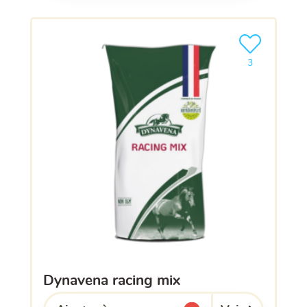
Ajouter le pro
3
dynavena racing mix