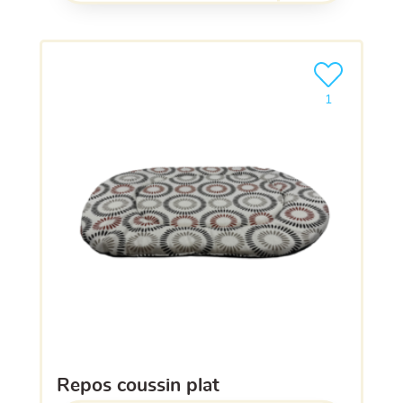
Ajouter le pro
1
repos coussin plat