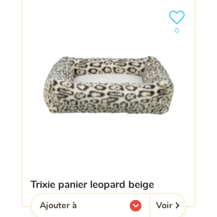
Ajouter le pro
0
trixie panier leopard beige
Voir
Ajouter à
l'une de mes listes.