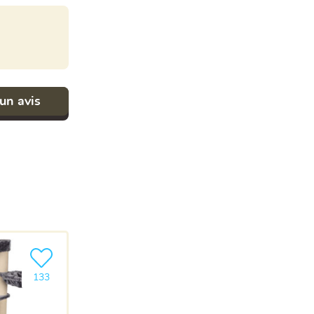
un avis
Ajouter le produit à ma liste
133