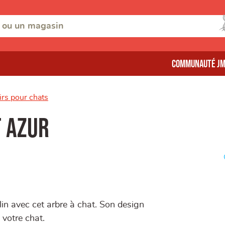
Communauté J
irs pour chats
t Azur
in avec cet arbre à chat. Son design
 votre chat.