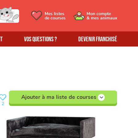
Mes listes
Mon compte
de courses
& mes animaux
MT
Vos questions ?
Devenir franchisé
Ajouter à ma liste de courses
2