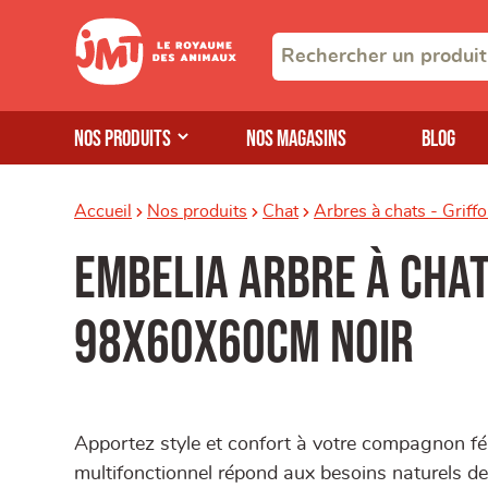
Nos produits
Nos magasins
Blog
Accueil
Nos produits
Chat
Arbres à chats - Griffo
Embelia Arbre à Cha
98x60x60cm noir
Apportez style et confort à votre compagnon fél
multifonctionnel répond aux besoins naturels de