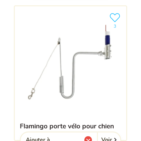
Ajouter le pro
3
flamingo porte vélo pour chien
Voir
Ajouter à