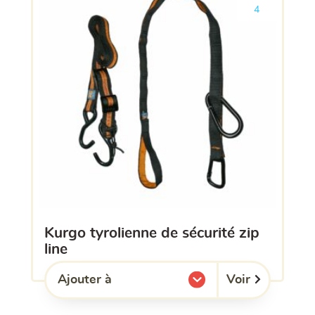
Ajouter le pro
4
kurgo tyrolienne de sécurité zip
line
Voir
Ajouter à
l'une de mes listes.