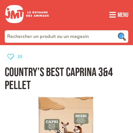
Menu
18
country’s best caprina 3&4
pellet