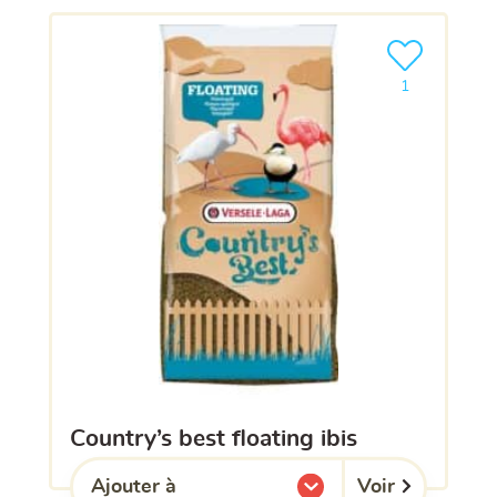
Ajouter le pro
1
country’s best floating ibis
Voir
Ajouter à
l'une de mes listes.