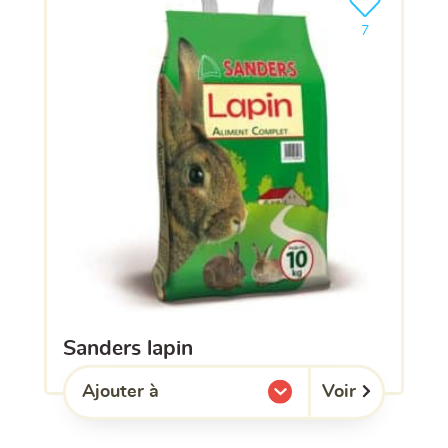
Ajouter le pro
7
sanders lapin
Voir
Ajouter à
l'une de mes listes.