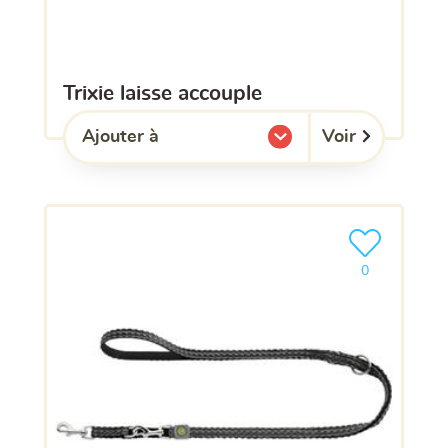
trixie laisse accouple
Voir
Ajouter à
l'une de mes listes.
Ajouter le pro
0