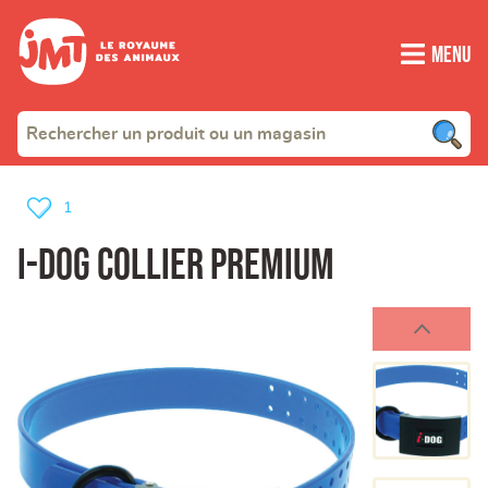
Menu
1
I-DOG Collier Premium