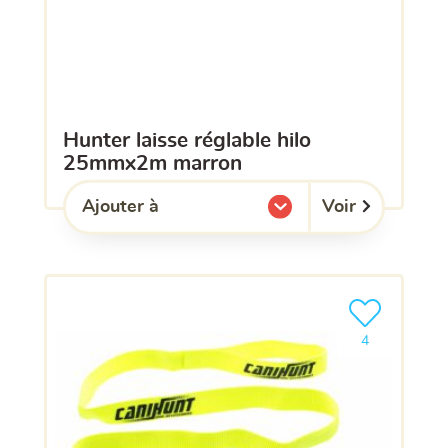
hunter laisse réglable hilo
25mmx2m marron
Voir
Ajouter à
l'une de mes listes.
Ajouter le pro
4