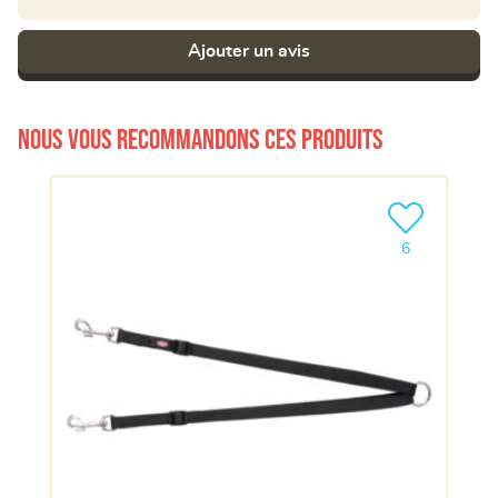
Ajouter un avis
Nous vous recommandons ces produits
Ajouter le pro
6