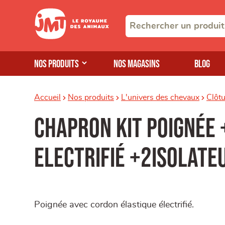
Nos produits
Nos magasins
Blog
Accueil
Nos produits
L'univers des chevaux
Clôt
Chapron Kit Poignée
Electrifié +2isolate
Poignée avec cordon élastique électrifié.