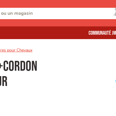
Communauté J
ures pour Chevaux
 +Cordon
ur