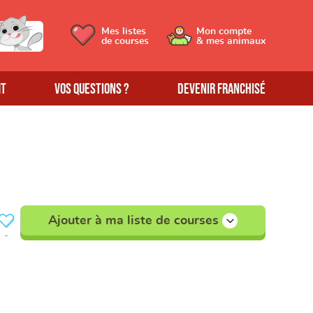
Mes listes
Mon compte
de courses
& mes animaux
MT
Vos questions ?
Devenir franchisé
Ajouter à ma liste de courses
-