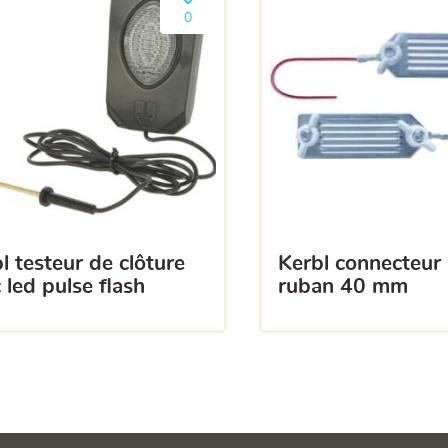
a liste
Ajouter le produit à ma liste
0
kerbl connecteur inter-
 led pulse flash
ruban 40 mm