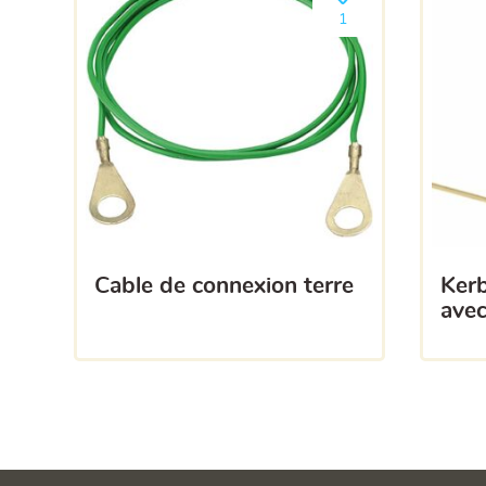
Ajouter le produit à m
1
cable de connexion terre
kerbl testeur de clôture
avec