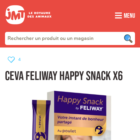
Menu
4
CEVA feliway happy snack x6