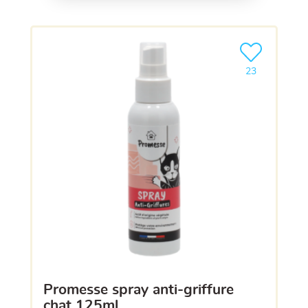
Ajouter le pro
23
promesse spray anti-griffure
chat 125ml