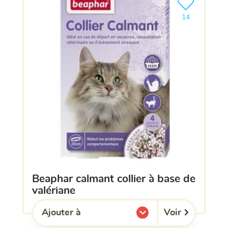
Ajouter le pro
14
beaphar calmant collier à base de
valériane
Voir
Ajouter à
l'une de mes listes.