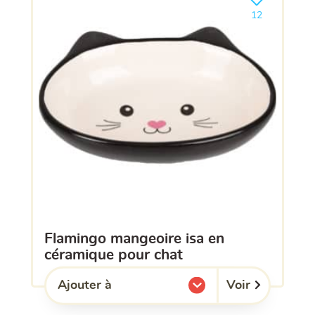
Ajouter le pro
12
flamingo mangeoire isa en
céramique pour chat
Voir
Ajouter à
l'une de mes listes.