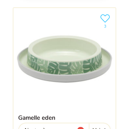
Ajouter le pro
3
gamelle eden