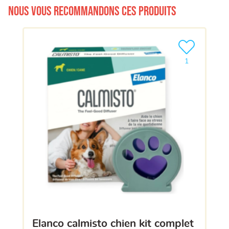
Nous vous recommandons ces produits
Ajouter le pro
1
elanco calmisto chien kit complet