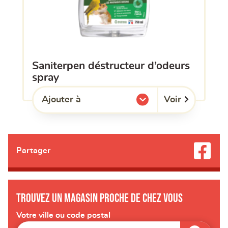
saniterpen déstructeur d’odeurs
spray
Voir
Ajouter à
l'une de mes listes.
Partager
Trouvez un magasin proche de chez vous
Votre ville ou code postal