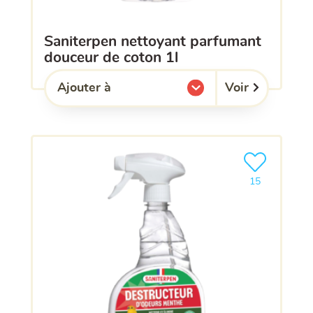
saniterpen nettoyant parfumant
douceur de coton 1l
Voir
Ajouter à
l'une de mes listes.
Ajouter le pro
15