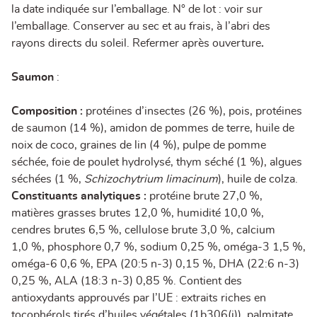
la date indiquée sur l’emballage. N° de lot : voir sur
l’emballage. Conserver au sec et au frais, à l’abri des
rayons directs du soleil. Refermer après ouverture
.
Saumon
:
Composition :
protéines d’insectes (26 %), pois, protéines
de saumon (14 %), amidon de pommes de terre, huile de
noix de coco, graines de lin (4 %), pulpe de pomme
séchée, foie de poulet hydrolysé, thym séché (1 %), algues
séchées (1 %,
Schizochytrium limacinum
), huile de colza.
Constituants analytiques :
protéine brute 27,0 %,
matières grasses brutes 12,0 %, humidité 10,0 %,
cendres brutes 6,5 %, cellulose brute 3,0 %, calcium
1,0 %, phosphore 0,7 %, sodium 0,25 %, oméga-3 1,5 %,
oméga-6 0,6 %, EPA (20:5 n-3) 0,15 %, DHA (22:6 n-3)
0,25 %, ALA (18:3 n-3) 0,85 %. Contient des
antioxydants approuvés par l’UE : extraits riches en
tocophérols tirés d’huiles végétales (1b306(i)), palmitate