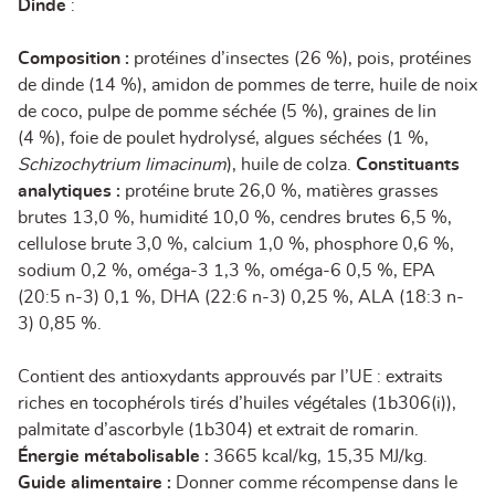
Dinde
:
Composition :
protéines d’insectes (26 %), pois, protéines
de dinde (14 %), amidon de pommes de terre, huile de noix
de coco, pulpe de pomme séchée (5 %), graines de lin
(4 %), foie de poulet hydrolysé, algues séchées (1 %,
Schizochytrium limacinum
), huile de colza.
Constituants
analytiques :
protéine brute 26,0 %, matières grasses
brutes 13,0 %, humidité 10,0 %, cendres brutes 6,5 %,
cellulose brute 3,0 %, calcium 1,0 %, phosphore 0,6 %,
sodium 0,2 %, oméga-3 1,3 %, oméga-6 0,5 %, EPA
(20:5 n-3) 0,1 %, DHA (22:6 n-3) 0,25 %, ALA (18:3 n-
3) 0,85 %.
Contient des antioxydants approuvés par l’UE : extraits
riches en tocophérols tirés d’huiles végétales (1b306(i)),
palmitate d’ascorbyle (1b304) et extrait de romarin.
Énergie métabolisable :
3665 kcal/kg, 15,35 MJ/kg.
Guide alimentaire :
Donner comme récompense dans le