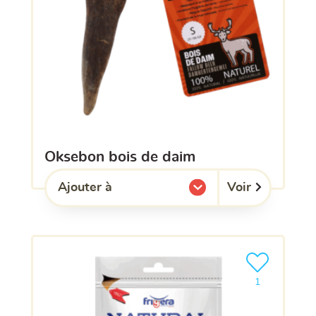
oksebon bois de daim
Voir
Ajouter à
l'une de mes listes.
Ajouter le pro
1