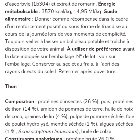
d’ascorbyle (1b304) et extrait de romarin.
Énergie
métabolisable :
3570 kcal/kg, 14,95 MJ/kg.
Guide
alimentaire :
Donner comme récompense dans le cadre
d’un renforcement positif ou sous forme de friandise au
cours de la journée lors de vos moments de complicité.
Toujours veiller à laisser un bol d’eau potable et fraîche à
disposition de votre animal.
À utiliser de préférence
avant
la date indiquée sur l’emballage. N° de lot : voir sur
l’emballage. Conserver au sec et au frais, à l’abri des
rayons directs du soleil. Refermer après ouverture
.
Thon
:
Composition :
protéines d’insectes (26 %), pois, protéines
de thon (14 %), amidon de pommes de terre, huile de noix
de coco, graines de lin (4 %), pulpe de pomme séchée, foie
de poulet hydrolysé, menthe séchée (1 %), algues séchées
(1 %,
Schizochytrium limacinum
), huile de colza.
Constituants analytiques :
protéine brute 26,0 %,