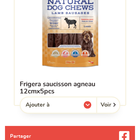
frigera saucisson agneau
12cmx5pcs
Voir
Ajouter à
l'une de mes listes.
Partager