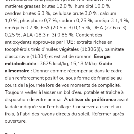
matières grasses brutes 12,0 %, humidité 10,0 %,
cendres brutes 6,3 %, cellulose brute 3,0 %, calcium
1,0 %, phosphore 0,7 %, sodium 0,25 %, oméga-3 1,4 %,
oméga-6 0,7 %, EPA (20:5 n-3) 0,15 %, DHA (22:6 n-3)
0,25 %, ALA (18:3 n-3) 0,85 %. Contient des
antioxydants approuvés par l’UE : extraits riches en
tocophérols tirés d’huiles végétales (1b306(i)), palmitate
d’ascorbyle (1b304) et extrait de romarin.
Énergie
métabolisable :
3625 kcal/kg, 15,18 MJ/kg.
Guide
alimentaire :
Donner comme récompense dans le cadre
d’un renforcement positif ou sous forme de friandise au
cours de la journée lors de vos moments de complicité.
Toujours veiller à laisser un bol d’eau potable et fraîche à
disposition de votre animal.
À utiliser de préférence
avant
la date indiquée sur l’emballage. Conserver au sec et au
frais, à l’abri des rayons directs du soleil. Refermer après
ouverture
.