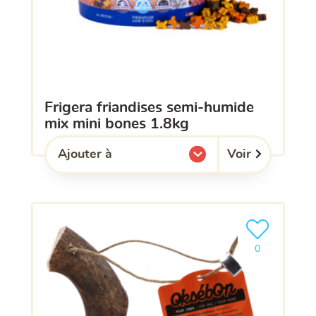
frigera friandises semi-humide
mix mini bones 1.8kg
Voir
Ajouter à
l'une de mes listes.
Ajouter le pro
0