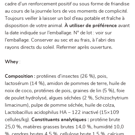
cadre d’un renforcement positif ou sous forme de friandise
au cours de la journée lors de vos moments de complicité.
Toujours veiller à laisser un bol d’eau potable et fraîche à
disposition de votre animal.
À utiliser de préférence
avant
la date indiquée sur l’emballage. N° de lot : voir sur
l’emballage. Conserver au sec et au frais, à l’abri des
rayons directs du soleil. Refermer après ouverture
.
Whey
:
Composition :
protéines d’insectes (26 %), pois,
lactosérum (14 %), amidon de pommes de terre, huile de
noix de coco, protéines de pois, graines de lin (5 %), foie
de poulet hydrolysé, algues séchées (2 %, Schizochytrium
limacinum), pulpe de pomme séchée, huile de colza,
Lactobacillus acidophilus HA – 122 inactivé (15×109
cellules/kg).
Constituants analytiques :
protéine brute
25,0 %, matières grasses brutes 14,0 %, humidité 10,0
%, cendres brutes 4,5 %, cellulose brute 1,5 %, calcium