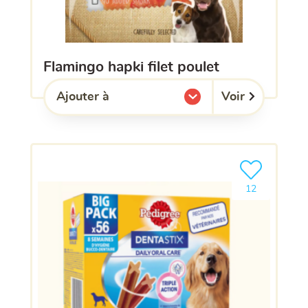
flamingo hapki filet poulet
Voir
Ajouter à
l'une de mes listes.
Ajouter le pro
12