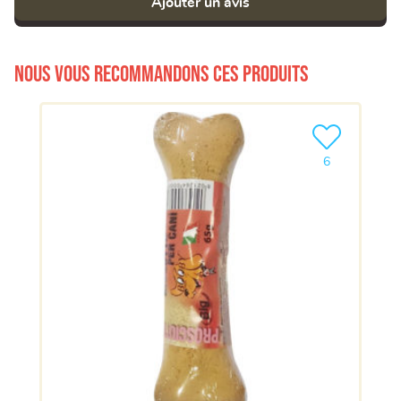
Ajouter un avis
Nous vous recommandons ces produits
Ajouter le pro
6