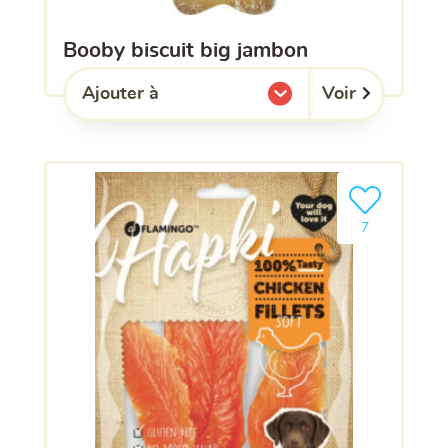
booby biscuit big jambon
Voir
Ajouter à
l'une de mes listes.
Ajouter le pro
7