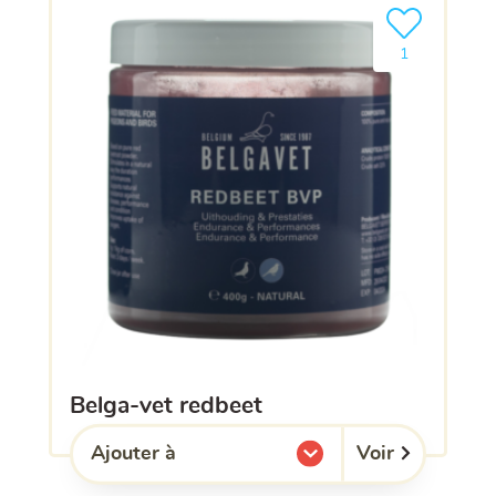
Ajouter le pro
1
belga-vet redbeet
Voir
Ajouter à
l'une de mes listes.