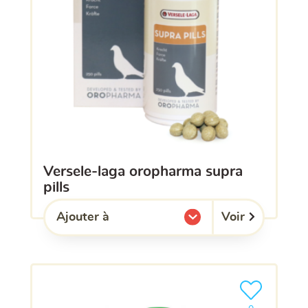
versele-laga oropharma supra
pills
Voir
Ajouter à
l'une de mes listes.
Ajouter le pro