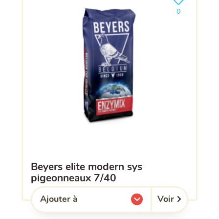
Ajouter le pro
0
beyers elite modern sys
pigeonneaux 7/40
Voir
Ajouter à
l'une de mes listes.