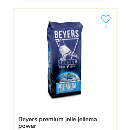
Ajouter le pro
3
beyers premium jelle jellema
power