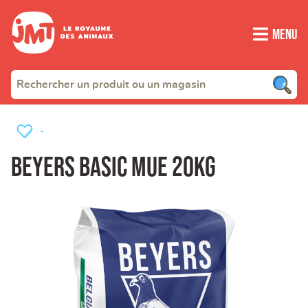
Menu
-
Beyers Basic Mue 20kg