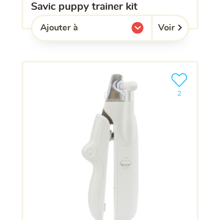
savic puppy trainer kit
Voir
Ajouter à
l'une de mes listes.
Ajouter le pro
2