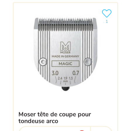
Ajouter le pro
1
moser tête de coupe pour
tondeuse arco