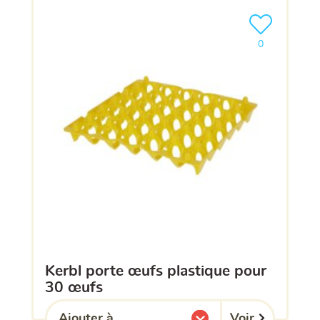
Ajouter le pro
0
kerbl porte œufs plastique pour
30 œufs
Voir
Ajouter à