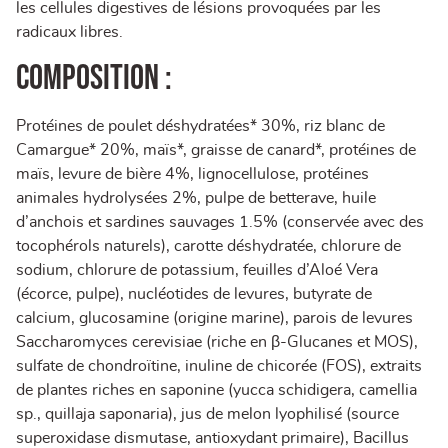
les cellules digestives de lésions provoquées par les
radicaux libres.
COMPOSITION :
Protéines de poulet déshydratées* 30%, riz blanc de
Camargue* 20%, maïs*, graisse de canard*, protéines de
maïs, levure de bière 4%, lignocellulose, protéines
animales hydrolysées 2%, pulpe de betterave, huile
d’anchois et sardines sauvages 1.5% (conservée avec des
tocophérols naturels), carotte déshydratée, chlorure de
sodium, chlorure de potassium, feuilles d’Aloé Vera
(écorce, pulpe), nucléotides de levures, butyrate de
calcium, glucosamine (origine marine), parois de levures
Saccharomyces cerevisiae (riche en β-Glucanes et MOS),
sulfate de chondroïtine, inuline de chicorée (FOS), extraits
de plantes riches en saponine (yucca schidigera, camellia
sp., quillaja saponaria), jus de melon lyophilisé (source
superoxidase dismutase, antioxydant primaire), Bacillus