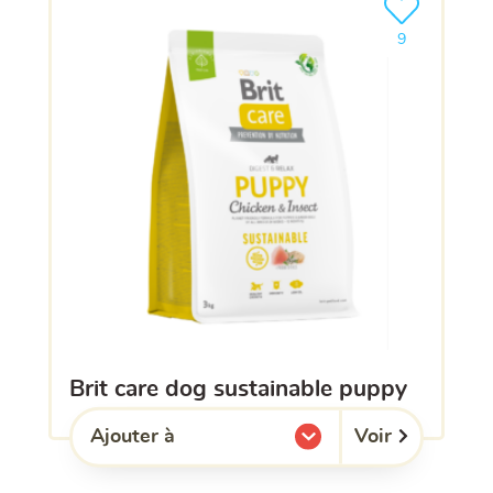
Ajouter le pro
9
brit care dog sustainable puppy
Voir
Ajouter à
l'une de mes listes.