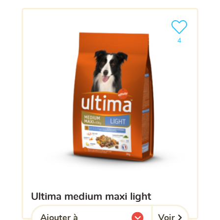
Ajouter le pro
4
ultima medium maxi light
Voir
Ajouter à