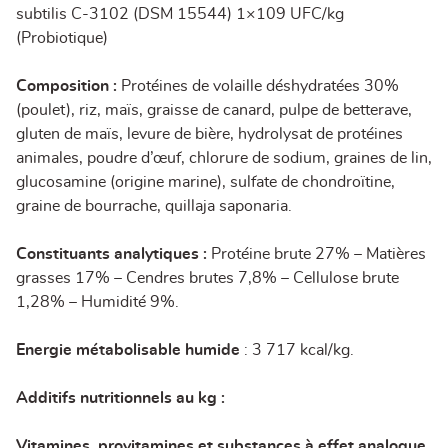
subtilis C-3102 (DSM 15544) 1×109 UFC/kg
(Probiotique)
Composition :
Protéines de volaille déshydratées 30%
(poulet), riz, maïs, graisse de canard, pulpe de betterave,
gluten de maïs, levure de bière, hydrolysat de protéines
animales, poudre d’œuf, chlorure de sodium, graines de lin,
glucosamine (origine marine), sulfate de chondroïtine,
graine de bourrache, quillaja saponaria.
Constituants analytiques :
Protéine brute 27% – Matières
grasses 17% – Cendres brutes 7,8% – Cellulose brute
1,28% – Humidité 9%.
Energie métabolisable humide
: 3 717 kcal/kg.
Additifs nutritionnels au kg :
Vitamines, provitamines et substances à effet analogue