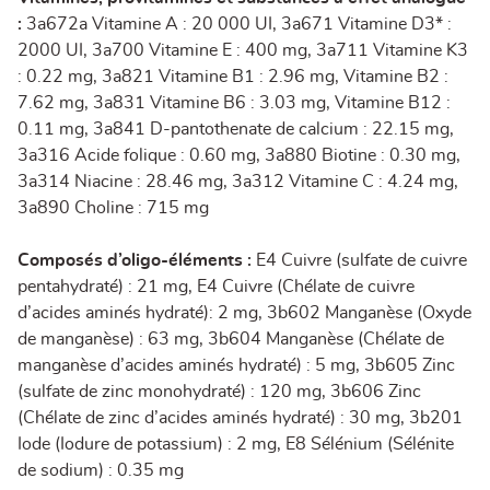
:
3a672a Vitamine A : 20 000 UI, 3a671 Vitamine D3* :
2000 UI, 3a700 Vitamine E : 400 mg, 3a711 Vitamine K3
: 0.22 mg, 3a821 Vitamine B1 : 2.96 mg, Vitamine B2 :
7.62 mg, 3a831 Vitamine B6 : 3.03 mg, Vitamine B12 :
0.11 mg, 3a841 D-pantothenate de calcium : 22.15 mg,
3a316 Acide folique : 0.60 mg, 3a880 Biotine : 0.30 mg,
3a314 Niacine : 28.46 mg, 3a312 Vitamine C : 4.24 mg,
3a890 Choline : 715 mg
Composés d’oligo-éléments :
E4 Cuivre (sulfate de cuivre
pentahydraté) : 21 mg, E4 Cuivre (Chélate de cuivre
d’acides aminés hydraté): 2 mg, 3b602 Manganèse (Oxyde
de manganèse) : 63 mg, 3b604 Manganèse (Chélate de
manganèse d’acides aminés hydraté) : 5 mg, 3b605 Zinc
(sulfate de zinc monohydraté) : 120 mg, 3b606 Zinc
(Chélate de zinc d’acides aminés hydraté) : 30 mg, 3b201
Iode (Iodure de potassium) : 2 mg, E8 Sélénium (Sélénite
de sodium) : 0.35 mg