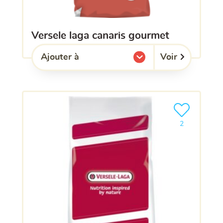
versele laga canaris gourmet
Voir
Ajouter à
l'une de mes listes.
Ajouter le pro
2