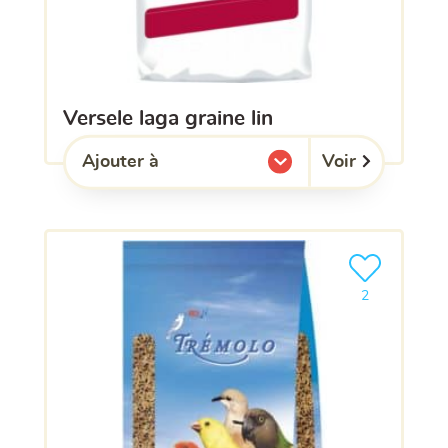
versele laga graine lin
Voir
Ajouter à
l'une de mes listes.
Ajouter le pro
2