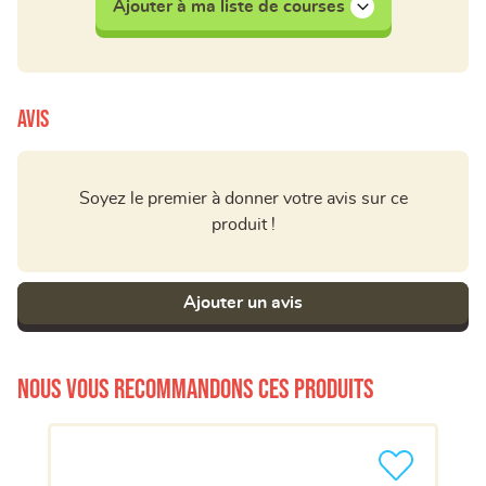
Ajouter à ma liste de courses
Avis
Soyez le premier à donner votre avis sur ce
produit !
Ajouter un avis
Nous vous recommandons ces produits
Ajouter le pro