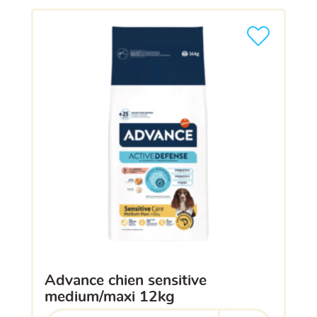
Ajouter le pro
advance chien sensitive
medium/maxi 12kg