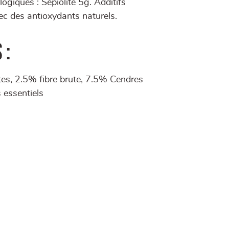
ogiques : Sépiolite 5g. Additifs
c des antioxydants naturels.
 :
es, 2.5% fibre brute, 7.5% Cendres
essentiels