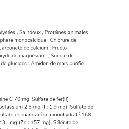
olysées , Saindoux , Protéines animales
osphate monocalcique , Chlorure de
 Carbonate de calcium , Fructo-
 Oxyde de magnésium. , Source de
e de glucides : Amidon de maïs purifié
ne C 70 mg, Sulfate de fer(II)
otassium 2,5 mg (I : 1,9 mg), Sulfate de
, Sulfate de manganèse monohydraté 168
431 mg (Zn : 157 mg), Sélénite de