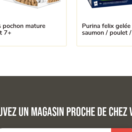
purina felix gelée boeuf /
t 7+
saumon / poulet / 
uvez un magasin proche de chez 