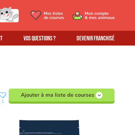
Mes listes
Mon compte
de courses
& mes animaux
MT
Vos questions ?
Devenir franchisé
Ajouter à ma liste de courses
1