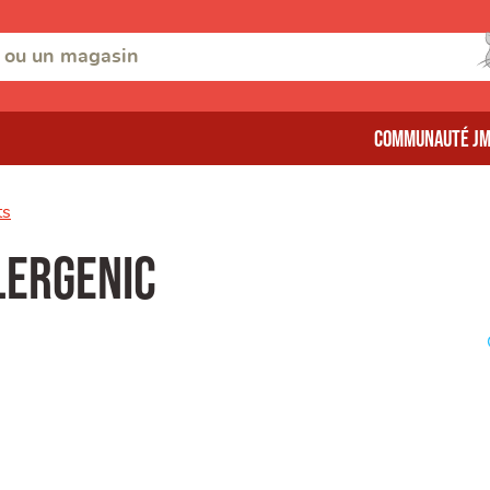
Communauté J
ts
lergenic