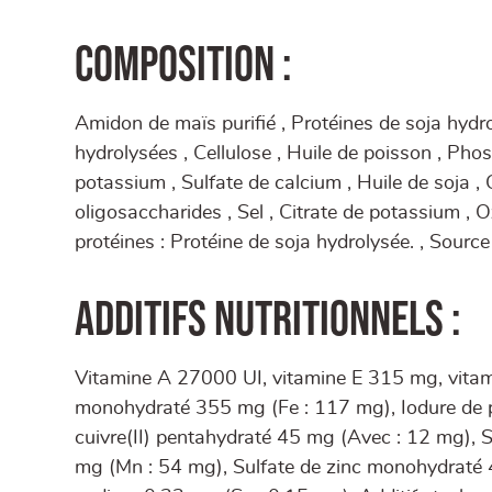
Composition :
Amidon de maïs purifié , Protéines de soja hydr
hydrolysées , Cellulose , Huile de poisson , Ph
potassium , Sulfate de calcium , Huile de soja ,
oligosaccharides , Sel , Citrate de potassium ,
protéines : Protéine de soja hydrolysée. , Sourc
Additifs nutritionnels :
Vitamine A 27000 UI, vitamine E 315 mg, vitami
monohydraté 355 mg (Fe : 117 mg), Iodure de p
cuivre(II) pentahydraté 45 mg (Avec : 12 mg)
mg (Mn : 54 mg), Sulfate de zinc monohydraté 