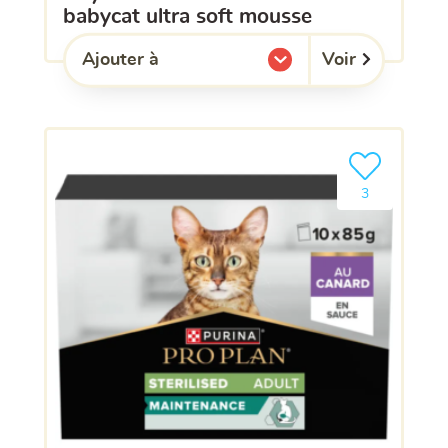
babycat ultra soft mousse
Voir
Ajouter à
l'une de mes listes.
Ajouter le pro
3