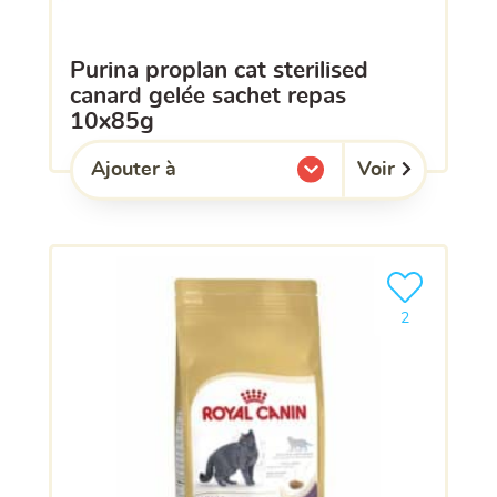
purina proplan cat sterilised
canard gelée sachet repas
10x85g
Voir
Ajouter à
l'une de mes listes.
Ajouter le pro
2