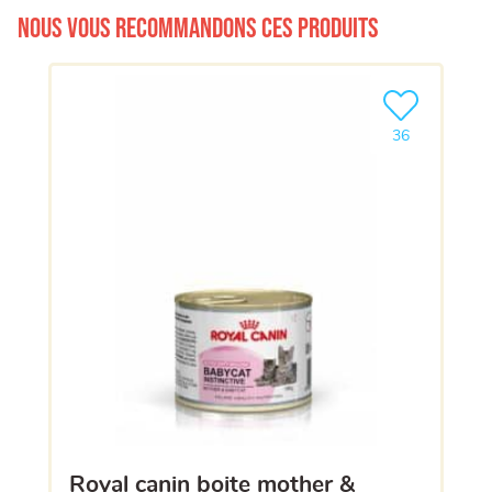
Nous vous recommandons ces produits
Ajouter le pro
36
royal canin boite mother &