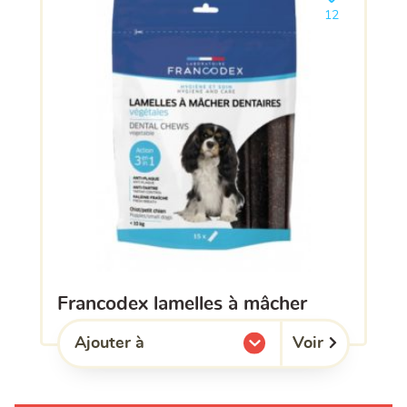
Ajouter le pro
12
francodex lamelles à mâcher
Voir
Ajouter à
l'une de mes listes.