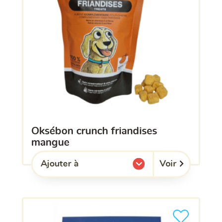
oksébon crunch friandises
mangue
Voir
Ajouter à
l'une de mes listes.