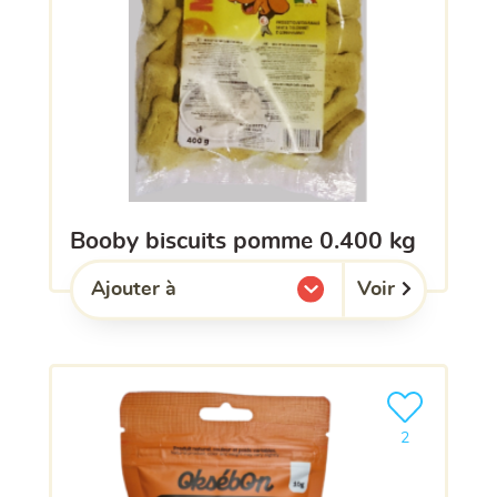
booby biscuits pomme 0.400 kg
Voir
Ajouter à
l'une de mes listes.
Ajouter le pro
2