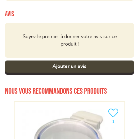
Avis
Soyez le premier à donner votre avis sur ce
produit !
Ajouter un avis
Nous vous recommandons ces produits
Ajouter le pro
1