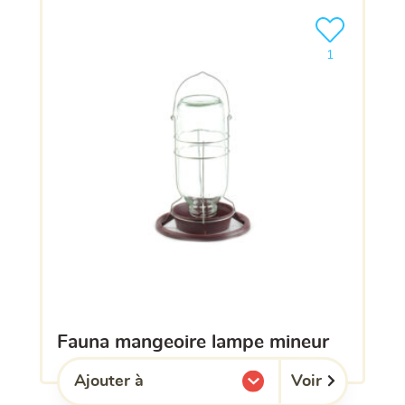
Ajouter le pro
1
fauna mangeoire lampe mineur
Voir
Ajouter à
l'une de mes listes.