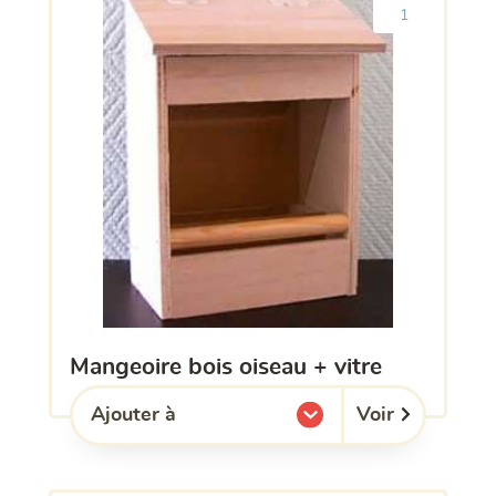
Ajouter le pro
1
mangeoire bois oiseau + vitre
Voir
Ajouter à
l'une de mes listes.