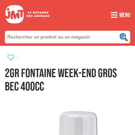
Menu
-
2GR fontaine week-end gros
bec 400cc