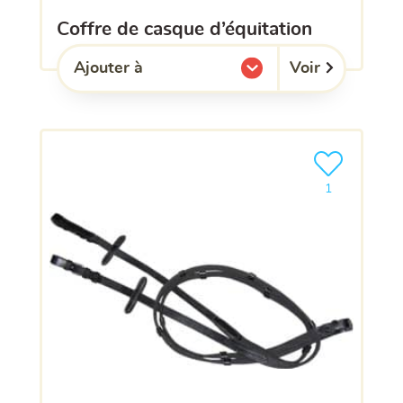
coffre de casque d’équitation
Voir
Ajouter à
l'une de mes listes.
Ajouter le pro
1