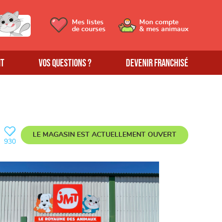
Mes listes
Mon compte
de courses
& mes animaux
MT
Vos questions ?
Devenir franchisé
LE MAGASIN EST ACTUELLEMENT
OUVERT
930