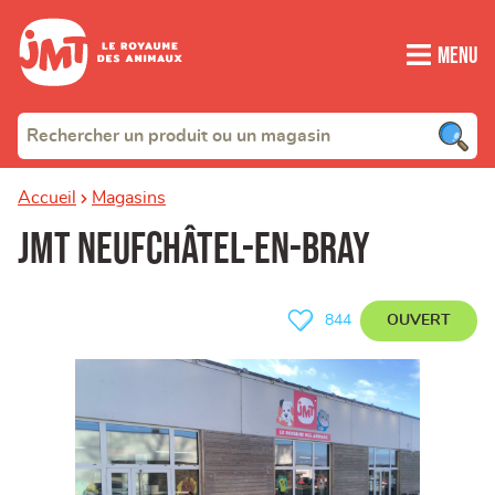
Menu
Accueil
Magasins
JMT Neufchâtel-en-Bray
OUVERT
844