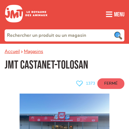
Menu
Accueil
Magasins
JMT Castanet-Tolosan
FERMÉ
1373