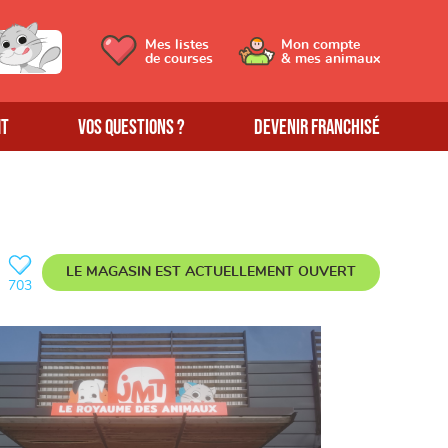
Mes listes
Mon compte
de courses
& mes animaux
MT
Vos questions ?
Devenir franchisé
LE MAGASIN EST ACTUELLEMENT
OUVERT
703