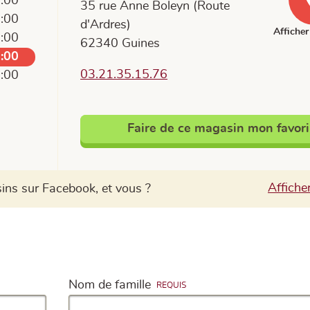
9:00
35 rue Anne Boleyn (Route
9:00
d'Ardres)
Afficher 
9:00
62340 Guines
9:00
03.21.35.15.76
9:00
Faire de ce magasin mon favori
ns sur Facebook, et vous ?
Affiche
Nom de famille