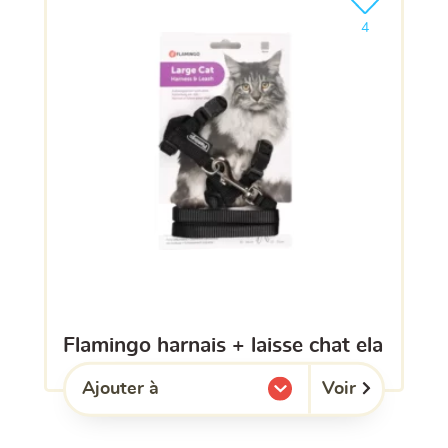
Ajouter le pro
4
flamingo harnais + laisse chat ela
Voir
Ajouter à
l'une de mes listes.