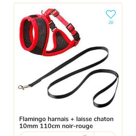
Ajouter le pro
20
flamingo harnais + laisse chaton
10mm 110cm noir-rouge