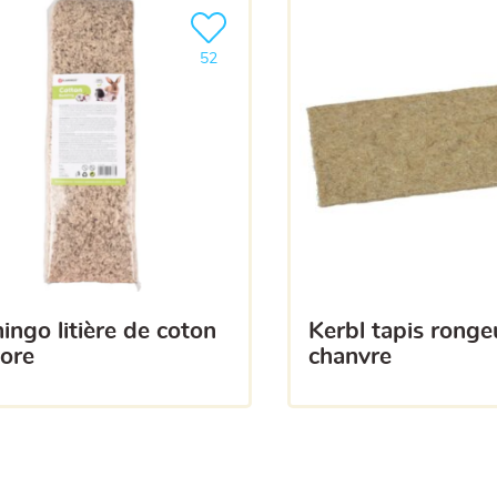
a liste
Ajouter le produit à ma liste
52
kerbl tapis rongeur en
dore
chanvre