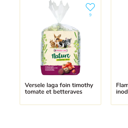
Ajouter le produit à m
9
versele laga foin timothy
flamingo litière de coton
tomate et betteraves
ino