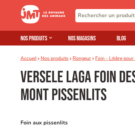
Nos produits
Nos magasins
Blog
Accueil
Nos produits
Rongeur
Foin - Litière pou
Versele Laga foin de
mont pissenlits
Foin aux pissenlits