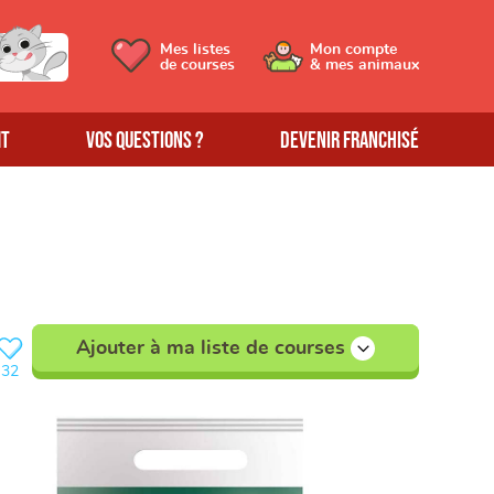
Mes listes
Mon compte
de courses
& mes animaux
MT
Vos questions ?
Devenir franchisé
Ajouter à ma liste de courses
32