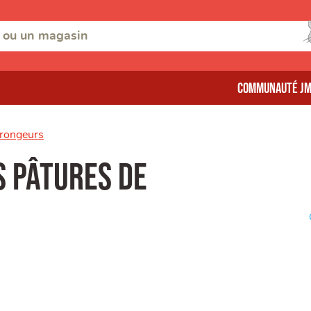
Communauté J
r rongeurs
s pâtures de