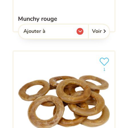
munchy rouge
Voir
Ajouter à
l'une de mes listes.
Ajouter le pro
1