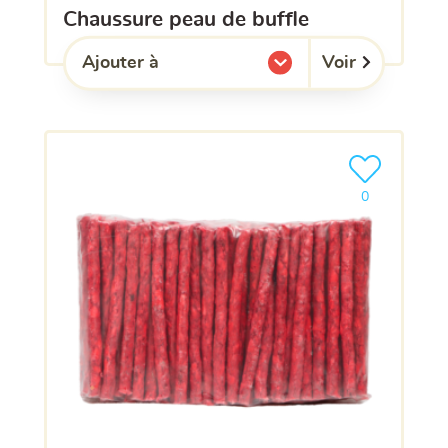
chaussure peau de buffle
Voir
Ajouter à
l'une de mes listes.
Ajouter le pro
0