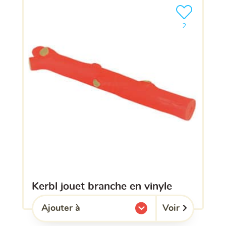
Ajouter le pro
2
kerbl jouet branche en vinyle
Voir
Ajouter à
l'une de mes listes.