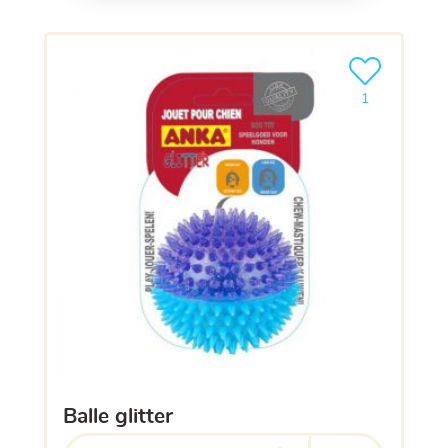
Ajouter le pro
1
balle glitter