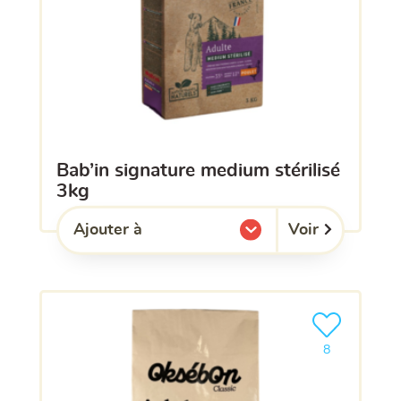
bab’in signature medium stérilisé
3kg
Voir
Ajouter à
l'une de mes listes.
Ajouter le pro
8