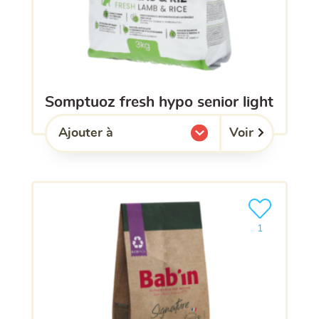
somptuoz fresh hypo senior light
Voir
Ajouter à
l'une de mes listes.
Ajouter le pro
1