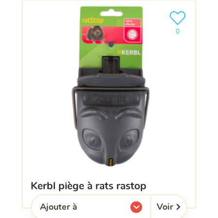
Ajouter le pro
0
kerbl piège à rats rastop
Voir
Ajouter à
l'une de mes listes.