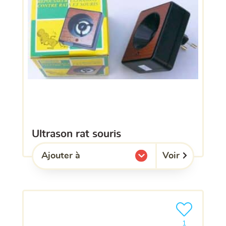
ultrason rat souris
Voir
Ajouter à
l'une de mes listes.
Ajouter le pro
1