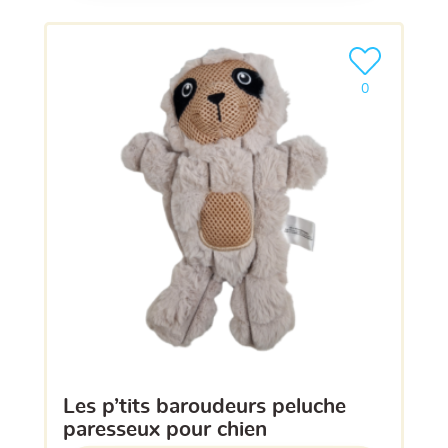
Ajouter le pro
0
les p’tits baroudeurs peluche
paresseux pour chien