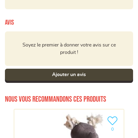
Avis
Soyez le premier à donner votre avis sur ce
produit !
Ajouter un avis
Nous vous recommandons ces produits
Ajouter le pro
0