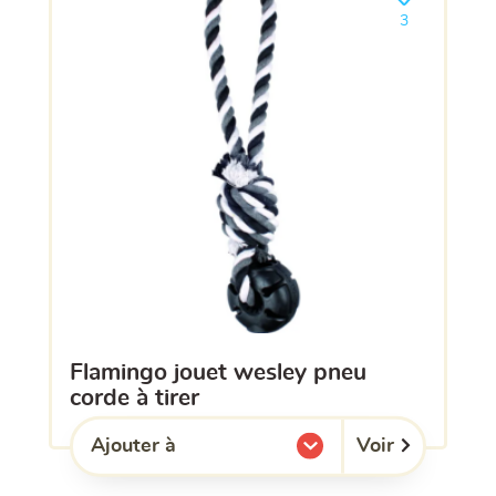
Ajouter le pro
3
flamingo jouet wesley pneu
corde à tirer
Voir
Ajouter à
l'une de mes listes.